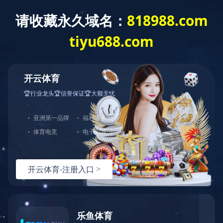
九游网页版登录入口
九游网页版登录入
企业概况
工程业绩
九游网页版登录入
口-九游（中国）
当前位置：
九游网页版登录入口-九游（中国）
>
工程业绩
>
超高层及特大型地
口-九游（中国）
banner
来源