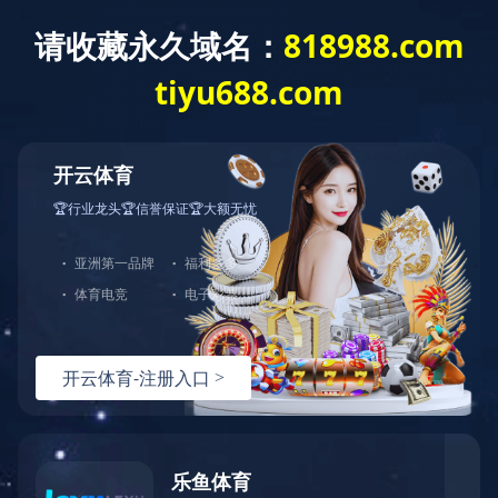
九游网页版登录入口
九游网页版登录入
企业概况
工程业绩
九游网页版登录入
口-九游（中国）
当前位置：
九游网页版登录入口-九游（中国）
>
工程业绩
>
超高层及特大型地
口-九游（中国）
banner
来源