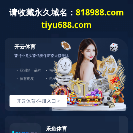
九游网页版登录入口
九游网页版登录入
企业概况
工程业绩
九游网页版登录入
口-九游（中国）
当前位置：
九游网页版登录入口-九游（中国）
>
新闻资讯
>
图片新闻
口-九游（中国）
banner
远达国际承
来
7月4日，呼和浩特万象城项目盛大启幕，璀璨绽放
文化等多功能于一体，它的成功启幕不仅为呼和浩特市民
远达国际项目团队作为项目建设的重要“守护者”与“把关